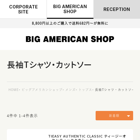
BIG AMERICAN
CORPORATE
RECEPTION
SHOP
SITE
8,800円以上のご購入で
送料682円～が無料に
長袖Tシャツ・カットソー
HOME
ビッグアメリカンショップ
メンズ
トップス
長袖Tシャツ・カットソー
4
件中
1
-
4
件表示
新着順
TIEASY AUTHENTIC CLASSIC ティージーオ