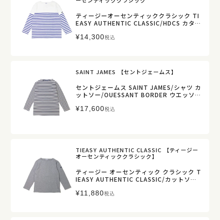
ーセンティッククラシック
ティージーオーセンティッククラシック TI
EASY AUTHENTIC CLASSIC/HDCS カタヌ
キ ボーダー バスクシャツ/te001bdk/メン
¥
14,300
ズ レディース【正規取扱】
税込
SAINT JAMES 【セントジェームス】
セントジェームス SAINT JAMES/シャツ カ
ットソー/OUESSANT BORDER ウエッソン
ボーダー/レディース メンズ【正規取扱】
¥
17,600
税込
TIEASY AUTHENTIC CLASSIC 【ティージー
オーセンティッククラシック】
ティージー オーセンティック クラシック T
IEASY AUTHENTIC CLASSIC/カットソー/
ボートネック バスク シャツ HDCS BOATN
¥
11,880
ECK BASQUE SHIRT/te001/メンズ レデ
税込
ィース【正規取扱】