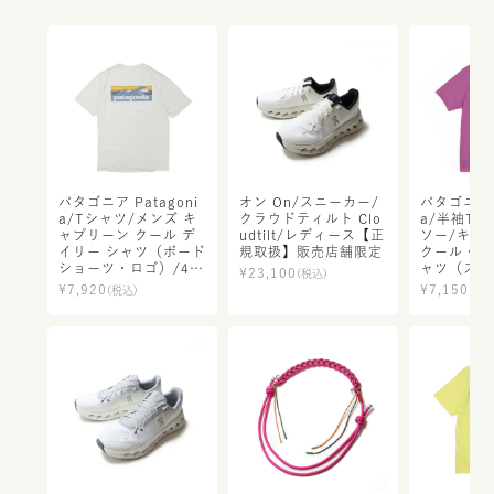
パタゴニア Patagoni
オン On/スニーカー/
パタゴニア P
a/Tシャツ/メンズ キ
クラウドティルト Clo
a/半袖Tシ
ャプリーン クール デ
udtilt/レディース【正
ソー/キャ
イリー シャツ（ボード
規取扱】販売店舗限定
クール・ト
ショーツ・ロゴ）/45
ャツ（スト
¥
23,100
(税込)
481/メンズ【正規取
ス）/237
¥
7,920
¥
7,150
(税込)
(税込
扱】
【正規取扱
限定