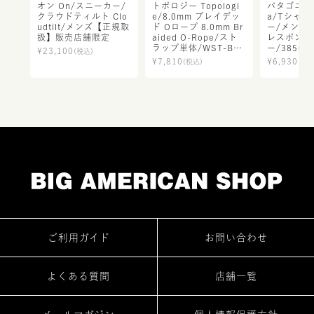
オン On/スニーカー/
トポロジー Topologi
パタゴニア P
クラウドティルト Clo
e/8.0mm ブレイデッ
a/Tシャツ
udtilt/メンズ【正規取
ド Oロープ 8.0mm Br
ー/メンズ・
扱】販売店舗限定
aided O-Rope/スト
レスポンシ
ラップ単体/WST-BO0
ー/3850
¥
23,100
(税込)
8/レディース メンズ
規取扱】
¥
7,810
¥
6,930
(税込)
(税込
【正規取扱】
ご利用ガイド
お問い合わせ
よくある質問
店舗一覧