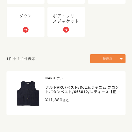
ダウン
ボア・フリー
スジャケット
1
件中
1
-
1
件表示
新着順
NARU ナル
ナル NARU/ベスト/8ozムラデニム フロン
トボタンベスト/663812/レディース【正規
取扱】
¥
11,880
税込