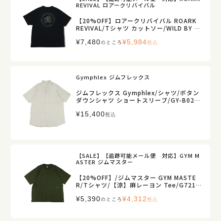
REVIVAL ロアークリバイバル
【20%OFF】ロアークリバイバル ROARK
REVIVAL/Tシャツ カットソー/WILD BY N
ATURE ファイン テック ドライ Tシャツ/R
¥
7,480
¥
5,984
TJF1222/メンズ【正規取扱】
のところ
税込
Gymphlex ジムフレックス
ジムフレックス Gymphlex/シャツ/ボタン
ダウンシャツ ショートスリーブ/GY-B0244
LIP/メンズ【正規取扱】
¥
15,400
税込
【SALE】【追跡可能メール便 対応】GYM M
ASTER ジムマスター
【20%OFF】/ジムマスター GYM MASTE
R/Tシャツ/【涼】麻レーヨン Tee/G7217
40/メンズ【正規取扱】
¥
5,390
¥
4,312
のところ
税込