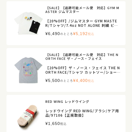
【SALE】【追跡可能メール便 対応】GYM M
ASTER ジムマスター
【20%OFF】/ジムマスター GYM MASTE
R/Tシャツ/7.4oz NOT ALONE 刺繍 ビッ
グTEE/G721711/メンズ【正規取扱】
¥
6,490
¥
5,192
のところ
税込
【SALE】【追跡可能メール便 対応】THE N
ORTH FACE ザ・ノース・フェイス
【20%OFF】ザ・ノース・フェイス THE N
ORTH FACE/Tシャツ カットソー/ショート
スリーブ ジャーニーヒストリーティー/NT
¥
5,500
¥
4,400
32643/レディース メンズ【正規取扱】
のところ
税込
RED WING レッドウイング
レッドウイング RED WING/ブラシ/ケア用
品/97106【正規取扱】
¥
1,650
税込