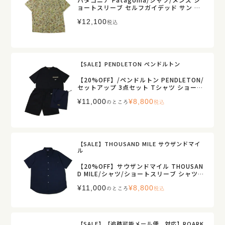
ョートスリーブ セルフガイデッド サン シ
ャツ/41835/メンズ【正規取扱】販売店舗
¥
12,100
限定
税込
【SALE】PENDLETON ペンドルトン
【20%OFF】/ペンドルトン PENDLETON/
セットアップ 3点セット Tシャツ ショー
ツ/ストレッチ 速乾 セットアップ/6275-40
¥
11,000
¥
8,800
11/メンズ【正規取扱】
のところ
税込
【SALE】THOUSAND MILE サウザンドマイ
ル
【20%OFF】サウザンドマイル THOUSAN
D MILE/シャツ/ショートスリーブ シャツ
シアサッカー/TM261SS00201/メンズ【正
¥
11,000
¥
8,800
規取扱】
のところ
税込
【SALE】【追跡可能メール便 対応】ROARK