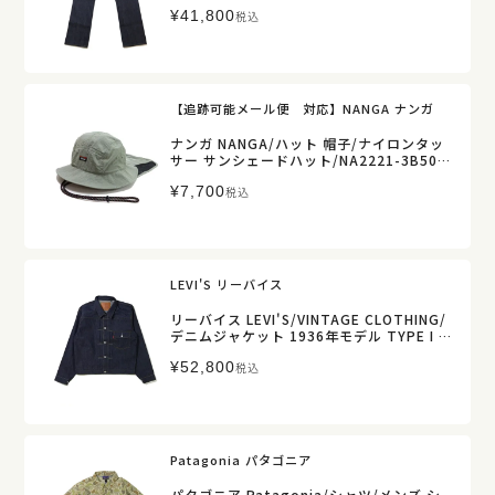
ル/44501-0088/メンズ【正規取扱】販売
¥
41,800
店舗限定
税込
【追跡可能メール便 対応】NANGA ナンガ
ナンガ NANGA/ハット 帽子/ナイロンタッ
サー サンシェードハット/NA2221-3B501/
メンズ レディース【正規取扱】
¥
7,700
税込
LEVI'S リーバイス
リーバイス LEVI'S/VINTAGE CLOTHING/
デニムジャケット 1936年モデル TYPE I デ
ニムジャケット“1st”RIGID/70506-0028/
¥
52,800
メンズ【正規取扱】販売店舗限定
税込
Patagonia パタゴニア
パタゴニア Patagonia/シャツ/メンズ シ