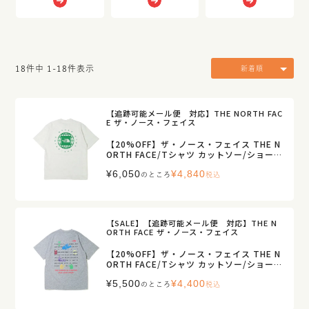
18
件中
1
-
18
件表示
新着順
【追跡可能メール便 対応】THE NORTH FAC
E ザ・ノース・フェイス
【20%OFF】ザ・ノース・フェイス THE N
ORTH FACE/Tシャツ カットソー/ショート
スリーブ ジオスクエアロゴティー/NT3263
¥
6,050
¥
4,840
3/レディース【正規取扱】
のところ
税込
【SALE】【追跡可能メール便 対応】THE N
ORTH FACE ザ・ノース・フェイス
【20%OFF】ザ・ノース・フェイス THE N
ORTH FACE/Tシャツ カットソー/ショート
スリーブ ジャーニーヒストリーティー/NT
¥
5,500
¥
4,400
32643/レディース メンズ【正規取扱】
のところ
税込