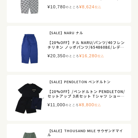
ディース【正規取扱】
¥
10,780
¥
8,624
のところ
税込
【SALE】NARU ナル
【20%OFF】ナル NARU/パンツ/40フレン
チリネン ノッポパンツ/654860BE/レディ
ース【正規取扱】
¥
20,350
¥
16,280
のところ
税込
【SALE】PENDLETON ペンドルトン
【20%OFF】/ペンドルトン PENDLETON/
セットアップ 3点セット Tシャツ ショー
ツ/ストレッチ 速乾 セットアップ/6275-40
¥
11,000
¥
8,800
11/メンズ【正規取扱】
のところ
税込
【SALE】THOUSAND MILE サウザンドマイ
ル