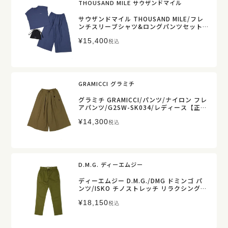
THOUSAND MILE サウザンドマイル
サウザンドマイル THOUSAND MILE/フレ
ンチスリーブシャツ&ロングパンツセット/
3点セット/TM261HA00362/レディース
¥
15,400
【正規取扱】
税込
GRAMICCI グラミチ
グラミチ GRAMICCI/パンツ/ナイロン フレ
アパンツ/G2SW-SK034/レディース【正規
取扱】
¥
14,300
税込
D.M.G. ディーエムジー
ディーエムジー D.M.G./DMG ドミンゴ パ
ンツ/ISKO チノストレッチ リラクシング
テーパードパンツ/13-0921T/レディース
¥
18,150
【正規取扱】
税込