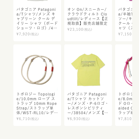
パタゴニア Patagoni
オン On/スニーカー/
パタゴニア P
a/Tシャツ/メンズ キ
クラウドティルト Clo
a/半袖Tシ
ャプリーン クール デ
udtilt/レディース【正
ソー/キャ
イリー シャツ（ボード
規取扱】販売店舗限定
クール・ト
ショーツ・ロゴ）/45
ャツ（スト
¥
23,100
(税込)
481/メンズ【正規取
ス）/237
¥
7,920
¥
7,150
(税込)
(税込
扱】
【正規取扱
限定
トポロジー Topologi
パタゴニア Patagoni
トポロジー T
e/10.0mm ロープ ス
a/Tシャツ カットソ
e/8.0m
トラップ 10mm Rope
ー/メンズ・P-6ロゴ・
ド Oロープ 
Strap/ストラップ単
レスポンシビリティ
aided O-
体/WST-RL10/レディ
ー/38504/メンズ【正
ラップ単体/
ース メンズ【正規取
規取扱】
8/レディー
¥
6,710
¥
6,930
¥
7,810
(税込)
(税込)
(税込
扱】
【正規取扱