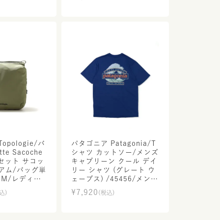
pologie/バ
パタゴニア Patagonia/T
te Sacoche
シャツ カットソー/メンズ
カセット サコッ
キャプリーン クール デイ
アム/バッグ単
リー シャツ (グレート ウ
SM/レディー
ェーブス) /45456/メンズ
【正規取扱】
【正規取扱】
¥
7,920
込)
(税込)