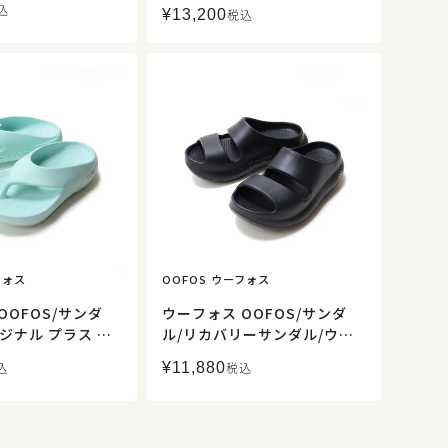
rizona ビルコフロー ダーク
込
¥
13,200
ース【正規取扱】
税込
ブラウン/0051703/レディー
ス【正規取扱】
フォス
OOFOS ウーフォス
OOFOS/サンダ
ウーフォス OOFOS/サンダ
ジナル プラス OO
ル/リカバリーサンダル/ウー
PLUS/リカバリーサ
ヤー Ooyea/レディース【正
¥
11,880
込
税込
グサンダル/レデ
規取扱】
ズ 【正規取扱】