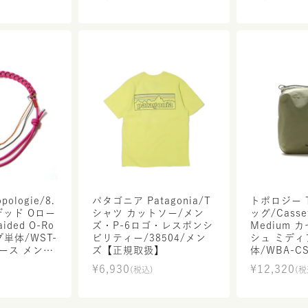
舗限定
ologie/8.
パタゴニア Patagonia/T
トポロジー To
デッド Oロー
シャツ カットソー/メン
ッグ/Casset
aided O-Ro
ズ・P-6ロゴ・レスポンシ
Medium 
単体/WST-
ビリティー/38504/メン
シュ ミディ
ィース メンズ
ズ【正規取扱】
体/WBA-C
ス メンズ
¥
6,930
¥
12,320
(税込)
(税