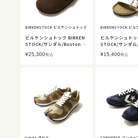
BIRKENSTOCK ビルケンシュトック
BIRKENSTOCK 
ビルケンシュトック BIRKEN
ビルケンシュトック 
STOCK/サンダル/Boston Br
STOCK/サンダル/A
aided / ボストン ブレイデッ
リゾナ/ビルコフ
¥
25,300
¥
15,400
税込
税込
ド/1031716/レディース【正
スフル パールホワ
規取扱】
921/レディース
tabito タビト
CONVERSE コンバー