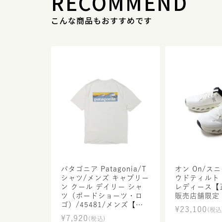
RECOMMEND
こんな商品もおすすめです
パタゴニア Patagonia/T
オン On/ス
シャツ/メンズ キャプリー
ウドティルト Cloudtilt/
ン クール デイリー シャ
レディース【
ツ（ボードショーツ・ロ
販売店舗限定
ゴ）/45481/メンズ【正
¥
23,100
(税込
規取扱】
¥
7,920
(税込)