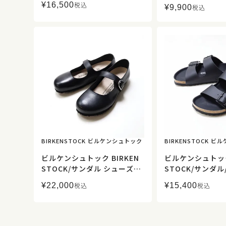
リゾナ ビッグバック
¥
16,500
税込
¥
9,900
704/レディース【正規取扱】
税込
029651/レディ
扱】
BIRKENSTOCK ビルケンシュトック
BIRKENSTOCK 
ビルケンシュトック BIRKEN
ビルケンシュトック 
STOCK/サンダル シューズ/
STOCK/サンダル
サンタクラリタ Santa Clarit
rizona/ビルコ
¥
22,000
¥
15,400
税込
税込
a/1030709/レディース【正
ルズ ブラック/101
規取扱】
ィース【正規取扱
ートサンダル 健康
ローフィット 幅