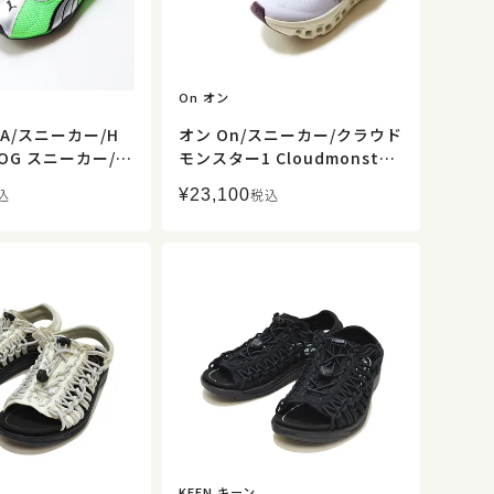
On オン
MA/スニーカー/H
オン On/スニーカー/クラウド
OG スニーカー/4
モンスター1 Cloudmonster
レディース/メンズ
1/レディース【正規取扱】販
¥
23,100
込
税込
】
売店舗限定
KEEN キーン