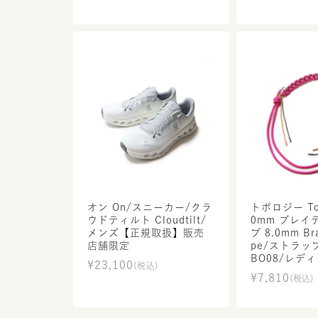
オン On/スニーカー/クラ
トポロジー Top
ウドティルト Cloudtilt/
0mm ブレイ
メンズ【正規取扱】販売
プ 8.0mm Br
店舗限定
pe/ストラップ
BO08/レデ
¥
23,100
(税込)
【正規取扱】
¥
7,810
(税込)