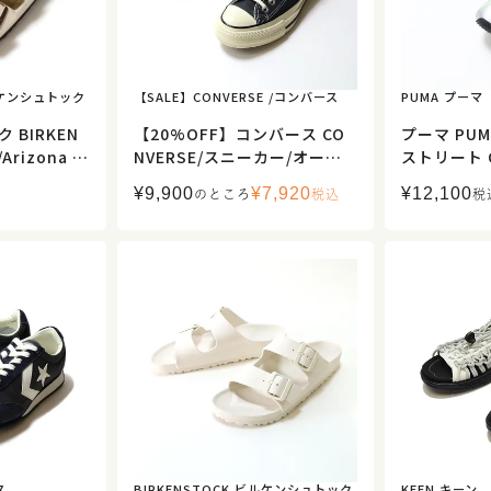
ビルケンシュトック
【SALE】CONVERSE /コンバース
PUMA プーマ
BIRKEN
【20%OFF】コンバース CO
プーマ PU
rizona ア
NVERSE/スニーカー/オール
ストリート 
ロー グレイ
スター エイジド AC OX/3131
03692/
¥
9,900
¥
7,920
¥
12,100
のところ
税込
税
イト/1009
5461/レディース【正規取
【正規取扱
【正規取扱】
扱】
ス
BIRKENSTOCK ビルケンシュトック
KEEN キーン