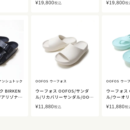
ル EVA/1
¥
19,800
¥
19,800
税込
税
19/レディース【正規取扱】
18/レディ
ース【正規取
ビルケンシュトック
OOFOS ウーフォス
OOFOS ウー
BIRKEN
ウーフォス OOFOS/サンダ
ウーフォス 
/アリゾナ A
ル/リカバリーサンダル/OOa
ル/ウーオリ
フロー トリプ
hh PLUS ウーアー プラス/レ
riginal 
¥
11,880
¥
11,880
税込
税
9069/レデ
ディース メンズ【正規取扱】
ンダル トン
】コンフォ
ィース メン
サンダル ナ
狭