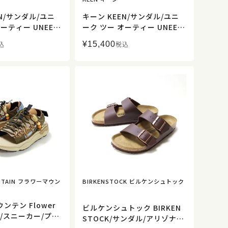
EN/サンダル/ユニ
キーン KEEN/サンダル/ユニ
ーティー UNEEK
ーク ツー オーティー UNEEK
28576/レディース
II OT/1027297/レディース
¥
15,400
込
税込
】販売店舗限定
【正規取扱】販売店舗限定
UNTAIN フラワーマウン
BIRKENSTOCK ビルケンシュトック
ンテン Flower
ビルケンシュトック BIRKEN
N/スニーカー/プマ
STOCK/サンダル/アリゾナ A
 PUNKU/FM970