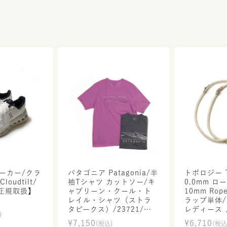
ニーカー/クラ
パタゴニア Patagonia/半
トポロジー To
袖Tシャツ カットソー/キ
0.0mm ロ
正規取扱】
ャプリーン・クール・ト
10mm Rop
レイル・シャツ（ストラ
ラップ単体/W
タピークス）/23721/メ
レディース
)
ンズ【正規取扱】販売店
取扱】
¥
7,150
¥
6,710
(税込)
(税込