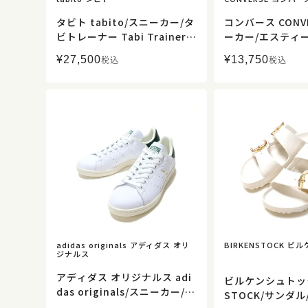
タビト tabito/スニーカー/タ
コンバース CONV
ビトレーナー Tabi Trainer/t
ーカー/エスティ
abito01/レディース メンズ
AG/33702483
¥
27,500
¥
13,750
税込
税込
【正規取扱】
【正規取扱】
adidas originals アディダス オリ
BIRKENSTOCK 
ジナルス
アディダス オリジナルス adi
ビルケンシュトック 
das originals/スニーカー/ス
STOCK/サンダル/A
タンスミス Stan Smith/JH9