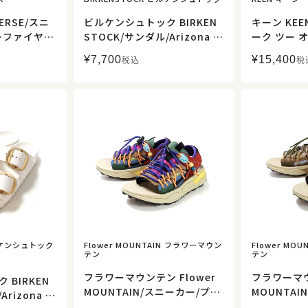
ERSE/スニ
ビルケンシュトック BIRKEN
キーン KE
ーファイヤー
STOCK/サンダル/Arizona ア
ーク ツー オ
/レディース
リゾナ EVA エッグシェル/10
II OT/10
¥
7,700
¥
15,400
税込
税
27384/レディース【正規取
【正規取扱
扱】
ビルケンシュトック
Flower MOUNTAIN フラワーマウン
Flower MO
テン
テン
フラワーマウンテン Flower
フラワーマウ
BIRKEN
MOUNTAIN/スニーカー/プマ
MOUNTAI
rizona ア
プンク PUMA PUNKU/FM970
プンク PUMA