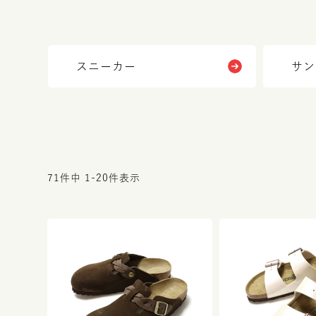
スニーカー
サン
71
件中
1
-
20
件表示