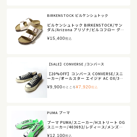
BIRKENSTOCK ビルケンシュトック
ビルケンシュトック BIRKENSTOCK/サン
ダル/Arizona アリゾナ/ビルコフロー グレ
イスフル パールホワイト/1009921/レディ
¥
15,400
ース【正規取扱】
税込
【SALE】CONVERSE /コンバース
【20%OFF】コンバース CONVERSE/スニ
ーカー/オールスター エイジド AC OX/313
15461/レディース【正規取扱】
¥
9,900
¥
7,920
のところ
税込
PUMA プーマ
プーマ PUMA/スニーカー/Hストリート OG
スニーカー/403692/レディース/メンズ
【正規取扱】
¥
12,100
税込