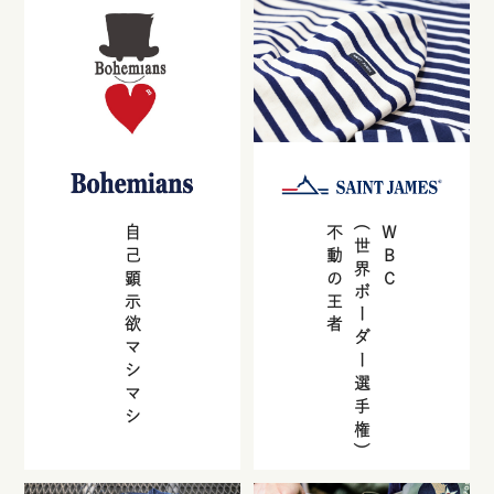
自己顕示欲マシマシ
不動の王者
(世界ボーダー選手権)
WBC