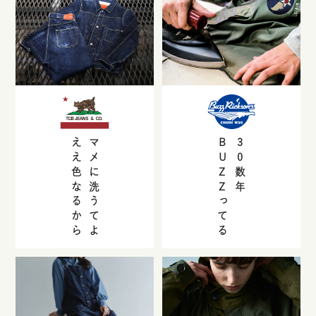
ええ色なるから
マメに洗うてよ
BUZZ
30
数年
ってる