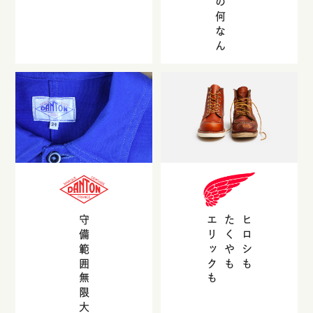
守備範囲無限大
エリックも
たくやも
ヒロシも