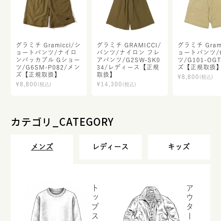
グラミチ Gramicci/シ
グラミチ GRAMICCI/
グラミチ Gram
ョートパンツ/ナイロ
パンツ/ナイロン フレ
ョートパンツ/
ンパッカブル Gショー
アパンツ/G2SW-SK0
ツ/G101-OG
ツ/G6SM-P082/メン
34/レディース【正規
ズ【正規取扱
ズ【正規取扱】
取扱】
¥
8,800
(税込)
¥
8,800
¥
14,300
(税込)
(税込)
カテゴリ_CATEGORY
メンズ
レディース
キッズ
トップス
アウター