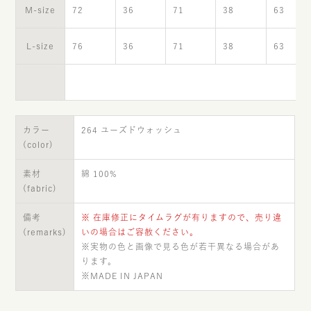
M-size
72
36
71
38
63
L-size
76
36
71
38
63
（
カラー
264 ユーズドウォッシュ
(color)
素材
綿 100%
(fabric)
備考
※ 在庫修正にタイムラグが有りますので、売り違
(remarks)
いの場合はご容赦ください。
※実物の色と画像で見る色が若干異なる場合があ
ります。
※MADE IN JAPAN