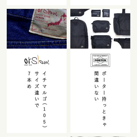
7
サイズ違いで
イチマルゴ(
間違いない
ポーター持っときゃ
本め
105
)