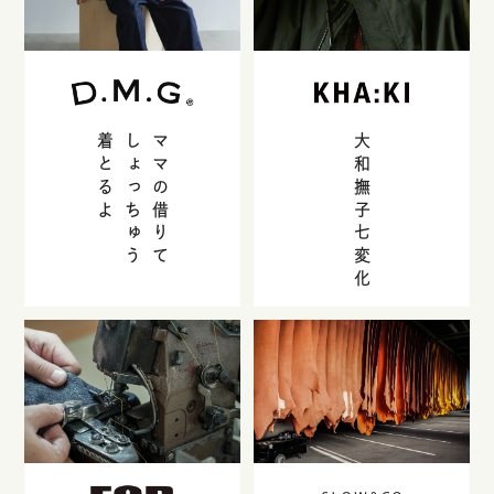
着とるよ
しょっちゅう
ママの借りて
大和撫子七変化