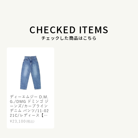
CHECKED ITEMS
チェックした商品はこちら
ディーエムジー D.M.
G./DMG ドミンゴ ジ
ーンズ/カーブライン
デニム パンツ/11-02
21C/レディース【正
規取扱】
¥
23,100
(税込)