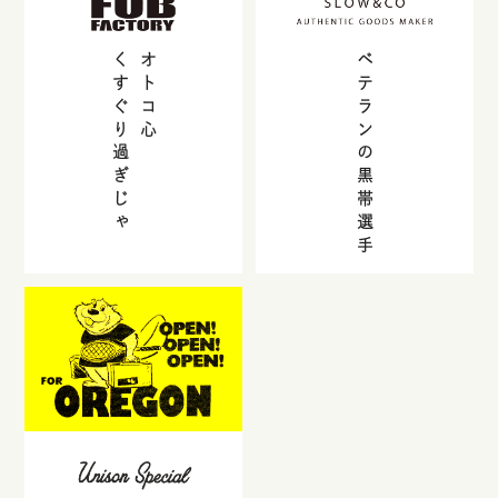
くすぐり過ぎじゃ
オトコ心
ベテランの黒帯選手