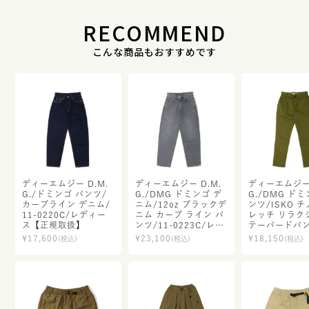
RECOMMEND
こんな商品もおすすめです
ディーエムジー D.M.
ディーエムジー D.M.
ディーエムジー 
G./ドミンゴ パンツ/
G./DMG ドミンゴ デ
G./DMG ドミ
カーブライン デニム/
ニム/12oz ブラックデ
ンツ/ISKO 
11-0220C/レディー
ニム カーブ ライン パ
レッチ リラク
ス【正規取扱】
ンツ/11-0223C/レデ
テーパードパン
ィース【正規取扱】
0921T/レデ
¥
17,600
¥
23,100
¥
18,150
(税込)
(税込)
(税込)
【正規取扱】