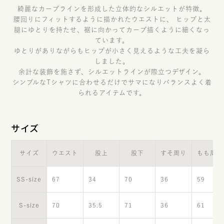
綺麗なカーブラインを形成した立体的なシルエットが特徴。
腰回りにフィットするように描かれたウエストに、 ヒップと太
腿にゆとりを持たせ、裾に向かってカーブ描くように細くなっ
ています。
ゆとりがありながらもヒップが小さく見えるような工夫を凝ら
しました。
余計な装飾を施さず、シルエットラインが際立つデザイン。
シンプルなTシャツに合わせるだけでサマになりバランスよく着
られるアイテムです。
サイズ
サイズ
ウエスト
股上
股下
すそ周り
もも周り
SS-size
67
34
70
36
59
S-size
70
35.5
71
36
61