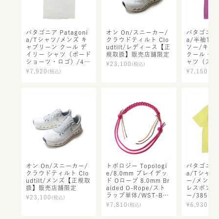
パタゴニア Patagoni
オン On/スニーカー/
パタゴニア P
a/Tシャツ/メンズ キ
クラウドティルト Clo
a/半袖Tシ
ャプリーン クール デ
udtilt/レディース【正
ソー/キャ
イリー シャツ（ボード
規取扱】販売店舗限定
クール・ト
ショーツ・ロゴ）/45
ャツ（スト
¥
23,100
(税込)
481/メンズ【正規取
ス）/237
¥
7,920
¥
7,150
(税込)
(税込
扱】
【正規取扱
限定
オン On/スニーカー/
トポロジー Topologi
パタゴニア P
クラウドティルト Clo
e/8.0mm ブレイデッ
a/Tシャツ
udtilt/メンズ【正規取
ド Oロープ 8.0mm Br
ー/メンズ・
扱】販売店舗限定
aided O-Rope/スト
レスポンシ
ラップ単体/WST-BO0
ー/3850
¥
23,100
(税込)
8/レディース メンズ
規取扱】
¥
7,810
¥
6,930
(税込)
(税込
【正規取扱】