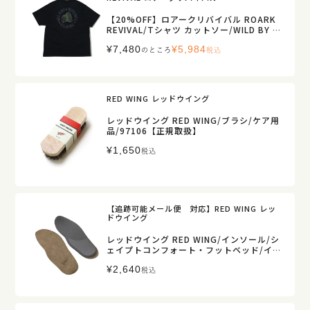
【20%OFF】ロアークリバイバル ROARK
REVIVAL/Tシャツ カットソー/WILD BY N
ATURE ファイン テック ドライ Tシャツ/R
¥
7,480
¥
5,984
TJF1222/メンズ【正規取扱】
のところ
税込
RED WING レッドウイング
レッドウイング RED WING/ブラシ/ケア用
品/97106【正規取扱】
¥
1,650
税込
【追跡可能メール便 対応】RED WING レッ
ドウイング
レッドウイング RED WING/インソール/シ
ェイプトコンフォート・フットベッド/イン
ソール/96317【正規取扱】
¥
2,640
税込