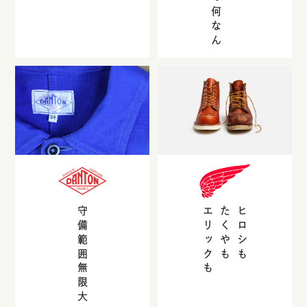
守備範囲無限大
エリックも
たくやも
ヒロシも