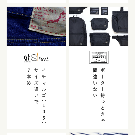
7
サイズ違いで
イチマルゴ(
間違いない
ポーター持っときゃ
本め
105
)