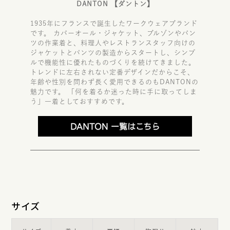
DANTON 【ダントン】
1935年にフランスで誕生したワークウェアブランド
です。 カバーオール・ジャケット、ブルゾンやパン
ツの作業着と、料理人やレストランスタッフ向けの
ジャケットとパンツの製造からスタートし、シンプ
ルで機能性に優れたものづくりを続けてきました。
トレンドに左右されない定番デザインだからこそ、
年齢や性別を問わず長く愛用できるのもDANTONの
魅力です。 「何を着るか迷った時に手に取ってしま
う」一着としておすすめです。
サイズ