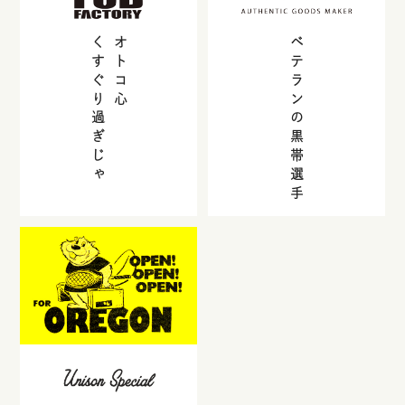
くすぐり過ぎじゃ
オトコ心
ベテランの黒帯選手