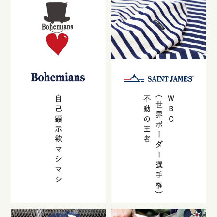
自己顕示欲マシマシ
不動の王者
(世界ボーダー選手権)
WBC