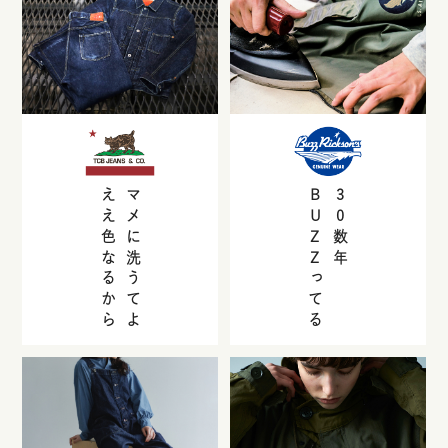
ええ色なるから
マメに洗うてよ
BUZZ
30
数年
ってる