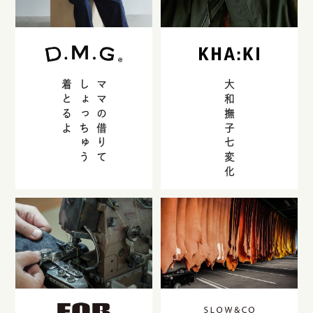
着とるよ
しょっちゅう
ママの借りて
大和撫子七変化