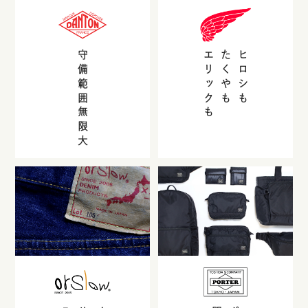
守備範囲無限大
エリックも
たくやも
ヒロシも