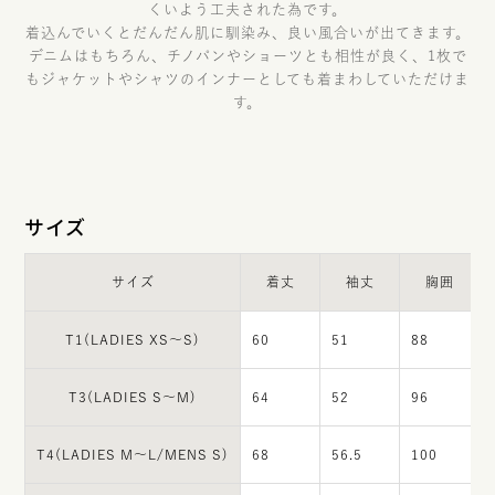
くいよう工夫された為です。
着込んでいくとだんだん肌に馴染み、良い風合いが出てきます。
デニムはもちろん、チノパンやショーツとも相性が良く、1枚で
もジャケットやシャツのインナーとしても着まわしていただけま
す。
サイズ
サイズ
着丈
袖丈
胸囲
T1(LADIES XS～S)
60
51
88
T3(LADIES S～M)
64
52
96
T4(LADIES M～L/MENS S)
68
56.5
100