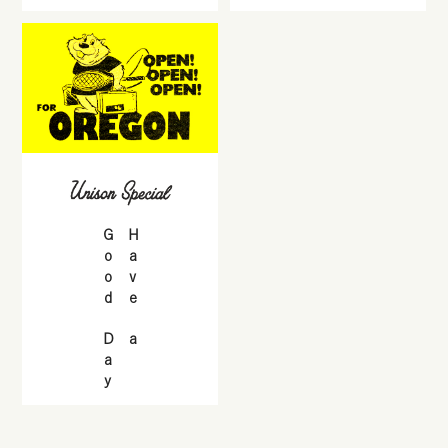
Good Day
Have a