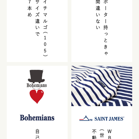
7
サイズ違いで
イチマルゴ(
間違いない
ポーター持っときゃ
本め
105
)
WBC