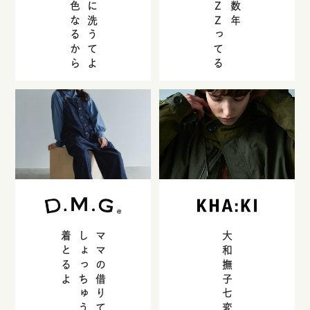
ええ色なるから
マメに洗うてよ
BUZZ
数年
ってる
着とるよ
しょっちゅう
ママの借りて
大和撫子七変化