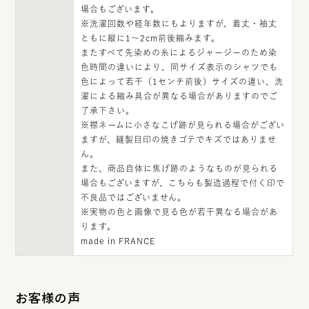
場合もございます。
※洗濯回数や経年数にもよりますが、着丈・袖丈
ともに縦に1～2cm前後縮みます。
またすべて先染めの糸によるジャージーのため染
色時間の違いにより、同サイズ表示のシャツでも
色によって若干（1センチ前後）サイズの違い、洗
濯による縮み具合が異なる場合がありますのでご
了承下さい。
※襟ネームに小さなこげ跡が見られる場合がござい
ますが、縫製目印の焼きゴテでキズではありませ
ん。
また、商品自体に焦げ跡のようなものが見られる
場合もございますが、こちらも製造過程で付く印で
不良品ではございません。
※実物の色と画像で見る色が若干異なる場合があ
ります。
made in FRANCE
お客様の声