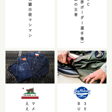
自己顕示欲マシマシ
不動の王者
(世界ボーダー選手権)
30