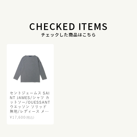
CHECKED ITEMS
チェックした商品はこちら
セントジェームス SAI
NT JAMES/シャツ カ
ットソー/OUESSANT
ウエッソン ソリッド
無地/レディース メン
ズ【正規取扱】
¥
17,600
(税込)