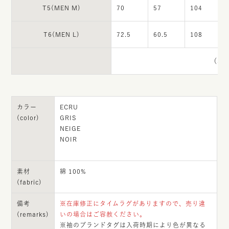
T5(MEN M)
70
57
104
T6(MEN L)
72.5
60.5
108
（単位
カラー
ECRU
(color)
GRIS
NEIGE
NOIR
素材
綿 100%
(fabric)
備考
※在庫修正にタイムラグがありますので、売り違
(remarks)
いの場合はご容赦ください。
※袖のブランドタグは入荷時期により色が異なる