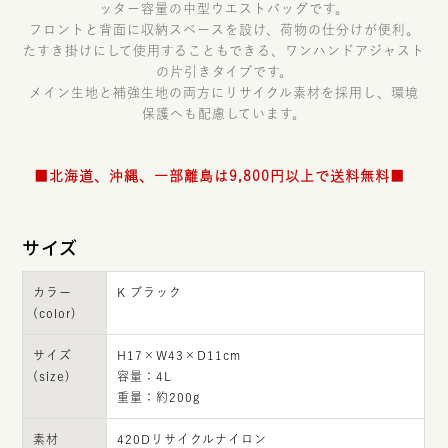
ッター容量の中型ウエストバッグです。
フロントと背面に収納スペースを設け、荷物の仕分けが便利。
たすき掛けにして使用することもできる、ワンハンドアジャスト
の片引きタイプです。
メイン生地と補強生地の両方にリサイクル素材を採用し、環境
保護へも配慮しています。
■北海道、沖縄、一部離島は9,800円以上で送料無料■
サイズ
カラー
K ブラック
(color)
サイズ
H17×W43×D11cm
(size)
容量：4L
重量：約200g
素材
420Dリサイクルナイロン