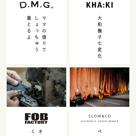
着とるよ
しょっちゅう
ママの借りて
大和撫子七変化