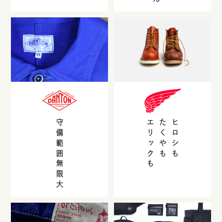
守備範囲無限大
エリックも
たくやも
ヒロシも