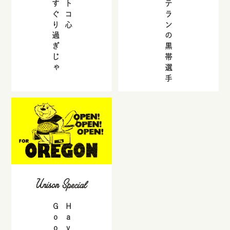
くすぐり過ぎじゃ
オトコ心
ベテランの黒帯選手