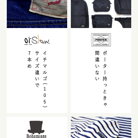
7
サイズ違いで
イチマルゴ(
間違いない
ポーター持っときゃ
本め
105
)