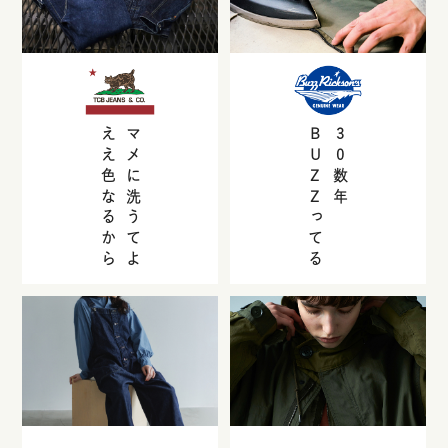
ええ色なるから
マメに洗うてよ
BUZZ
30
数年
ってる