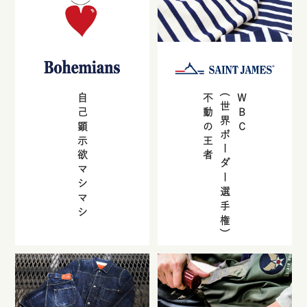
自己顕示欲マシマシ
不動の王者
(世界ボーダー選手権)
WBC