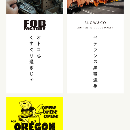
くすぐり過ぎじゃ
オトコ心
ベテランの黒帯選手