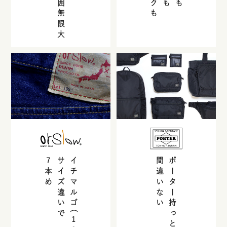
守備範囲無限大
7
サイズ違いで
イチマルゴ(
間違いない
ポーター持っときゃ
本め