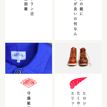
脱出困難
ハリラン沼
受けが良いの何なん
彼女の親に
エリックも
たくやも
ヒロシも