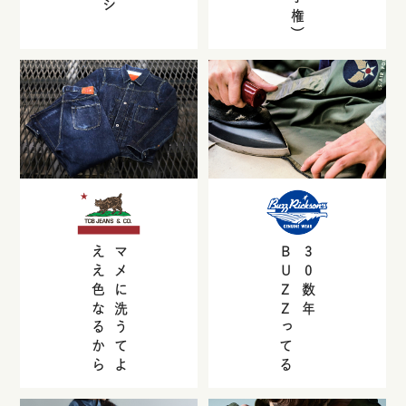
ええ色なるから
マメに洗うてよ
BUZZ
30
数年
ってる