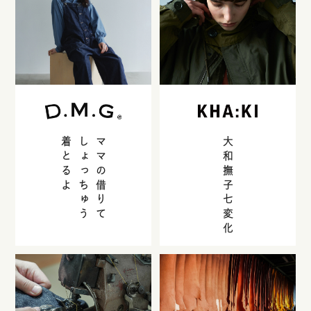
着とるよ
しょっちゅう
ママの借りて
大和撫子七変化