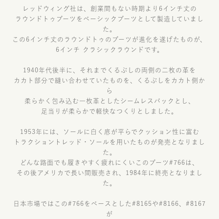
レッドウィング社は、創業間もない時期より6インチ丈の
ラウンドトゥブーツをベーシックブーツとして製造していまし
た。
この6インチ丈のラウンドトゥのブーツが進化を遂げたものが、
6インチ クラシックラウンドです。
1940年代後半に、それまでくるぶしの両側の二枚の革を
カカト部分で縫い合わせていたものを、くるぶしをカカト側か
ら
柔らかく包み込む一枚革としたシームレスバックとし、
足当りが柔らかで軽快なつくりとしました。
1953年には、ソールに白く底が平らでクッション性に富む
トラクショントレッド・ソールを用いたものが発売となりまし
た。
どんな路面でも履きやすく疲れにくいこのブーツ#766は、
その後アメリカで長い間販売され、1984年に終売となりまし
た。
日本市場ではこの#766をベースとした#8165や#8166、#8167
が