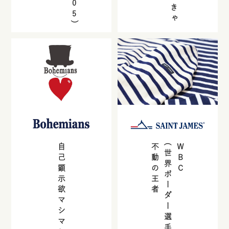
105
)
自己顕示欲マシマシ
不動の王者
(世界ボーダー選手権)
WBC