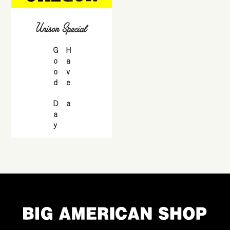
Good Day
Have a