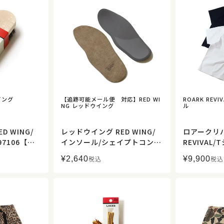
イング
【追跡可能メール便 対応】RED WI
ROARK REV
NG レッドウイング
ル
D WING/
レッドウイング RED WING/
ロアークリバ
7106【正
インソール/シェイプトコンフ
REVIVAL
ォート・フットベッド/インソ
ルロゴ 14
¥
2,640
¥
9,900
税込
税込
ール/96317【正規取扱】
Tシャツ/RT
【正規取扱