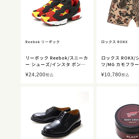
Reebok リーボック
ロックス ROKX
リーボック Reebok/スニーカ
ロックス ROKX
ー シューズ/インスタ ポンプ
ツ/MG カモフラ
フューリー 94 OG/10024517
ジー ショーツ/RXM
¥
24,200
¥
10,780
税込
税込
5/メンズ【正規取扱】
C/メンズ【正規