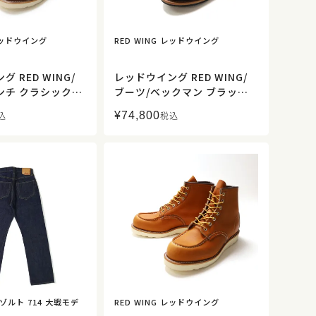
 レッドウイング
RED WING レッドウイング
 RED WING/
レッドウイング RED WING/
ンチ クラシックラ
ブーツ/ベックマン ブラック
11/メンズ【正規取
「エクスカリバー」/9423/メ
¥
74,800
込
税込
ンズ【正規取扱】
リゾルト 714 大戦モデ
RED WING レッドウイング