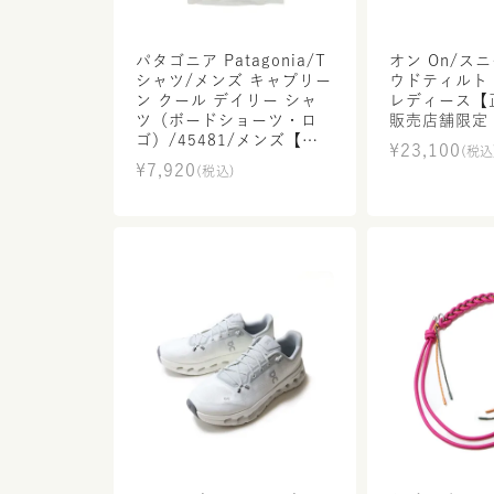
パタゴニア Patagonia/T
オン On/ス
シャツ/メンズ キャプリー
ウドティルト Cloudtilt/
ン クール デイリー シャ
レディース【
ツ（ボードショーツ・ロ
販売店舗限定
ゴ）/45481/メンズ【正
¥
23,100
(税込
規取扱】
¥
7,920
(税込)