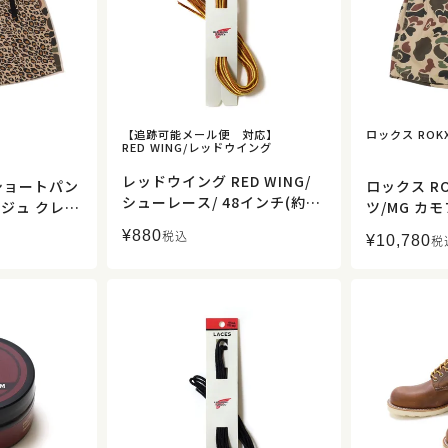
【追跡可能メール便 対応】
ロックス ROK
RED WING/レッドウイング
レッドウイング RED WING/
/ショートパン
ロックス R
シューレース/ 48インチ(約12
ージュ クレイ
ツ/MG カ
0cm) タスランレース タン/ゴ
S193028
ツ/RXMS1
¥
880
税込
¥
10,780
ールド/97150【正規取扱】
税
取扱】
規取扱】