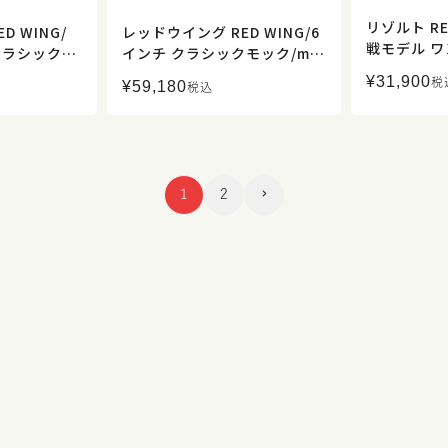
リゾルト RE
D WING/
レッドウイング RED WING/6
戦モデル 
クラシックラ
インチ クラシックモック/ma
ム ONE W
仕様/816
de in USA/8849/メンズ【正
¥
31,900
税
¥
59,180
取扱】
税込
取扱】
規取扱】
1
2