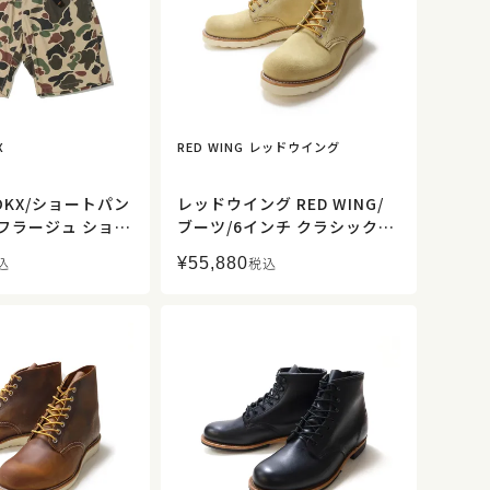
X
RED WING レッドウイング
OKX/ショートパン
レッドウイング RED WING/
モフラージュ ショー
ブーツ/6インチ クラシックラ
93028/メンズ【正
ウンド ベージュ・サンド/
¥
55,880
込
税込
「ハトメ」仕様/8167/メンズ
【正規取扱】