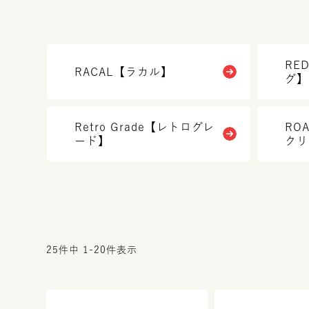
RE
RACAL【ラカル】
グ】
Retro Grade【レトログレ
RO
ード】
クリ
25
件中
1
-
20
件表示