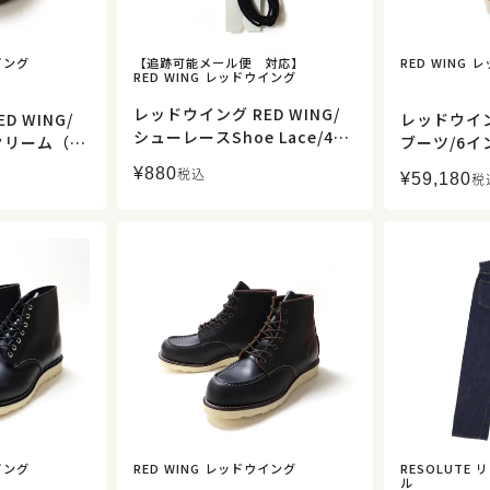
イング
【追跡可能メール便 対応】
RED WING
RED WING レッドウイング
レッドウイング RED WING/
D WING/
レッドウイング
シューレースShoe Lace/48i
クリーム（ブ
ブーツ/6イ
nch(120cm)/97157【正規取
ズ/97111
ウンド/91
¥
880
税込
¥
59,180
扱】
税
扱】
イング
RED WING レッドウイング
RESOLUTE 
ル