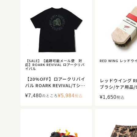
【SALE】【追跡可能メール便 対
RED WING レッドウ
応】ROARK REVIVAL ロアークリバ
イバル
【20%OFF】ロアークリバイ
レッドウイング RE
バル ROARK REVIVAL/Tシャ
ブラシ/ケア用品/9
ツ カットソー/WILD BY NAT
規取扱】
¥
7,480
¥
5,984
のところ
税込
¥
1,650
URE ファイン テック ドライ
税込
Tシャツ/RTJF1222/メンズ
【正規取扱】