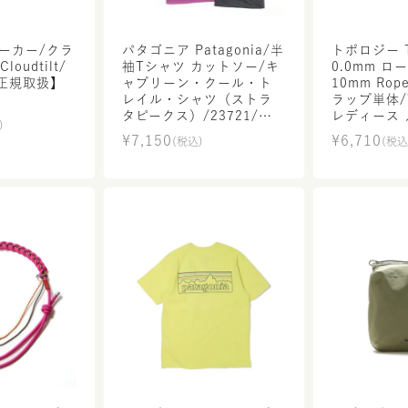
ニーカー/クラ
パタゴニア Patagonia/半
トポロジー To
袖Tシャツ カットソー/キ
0.0mm ロ
正規取扱】
ャプリーン・クール・ト
10mm Rop
レイル・シャツ（ストラ
ラップ単体/W
タピークス）/23721/メ
レディース
)
ンズ【正規取扱】販売店
取扱】
¥
7,150
¥
6,710
(税込)
(税込
舗限定