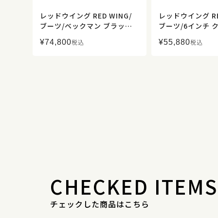
レッドウイング RED WING/
レッドウイング RE
ブーツ/ベックマン ブラック
ブーツ/6インチ 
チェリー「エクスカリバー」/
ウンド/「ハトメ」
¥
74,800
¥
55,880
税込
税込
9419/メンズ【正規取扱】
5/メンズ【正規
CHECKED ITEMS
チェックした商品はこちら