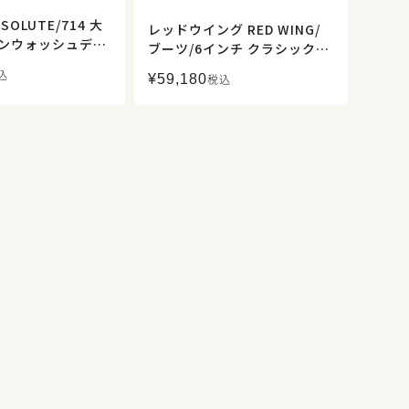
SOLUTE/714 大
レッドウイング RED WING/
ワンウォッシュデニ
ブーツ/6インチ クラシックモ
ASH/メンズ【正規
ック/made in USA/875/メン
込
¥
59,180
税込
ズ【正規取扱】