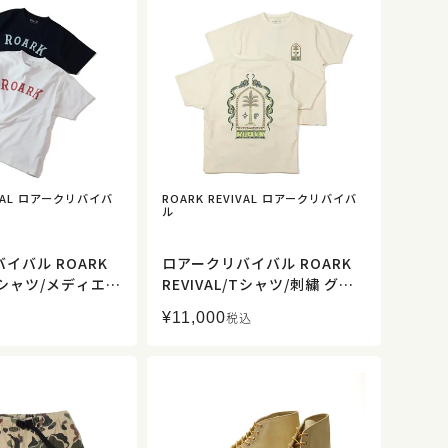
IVAL ロアークリバイバ
ROARK REVIVAL ロアークリバイバ
ル
イバル ROARK
ロアークリバイバル ROARK
/Tシャツ/メディエバ
REVIVAL/Tシャツ/刺繍 グラ
oz ヘビーウエイト
フィック 14oz ヘビーウエイ
¥
11,000
税込
JHW1220/メンズ
ト Tシャツ/RTJHW1221/メ
】
ンズ【正規取扱】