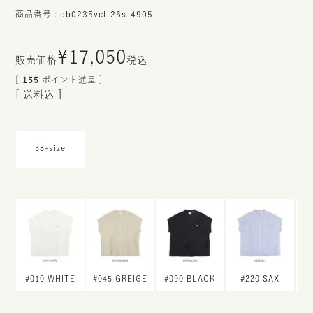
商品番号
db0235vcl-26s-4905
¥
17,050
税込
[
155
ポイント進呈 ]
送料込
38-size
#010 WHITE
#045 GREIGE
#090 BLACK
#220 SAX
#40