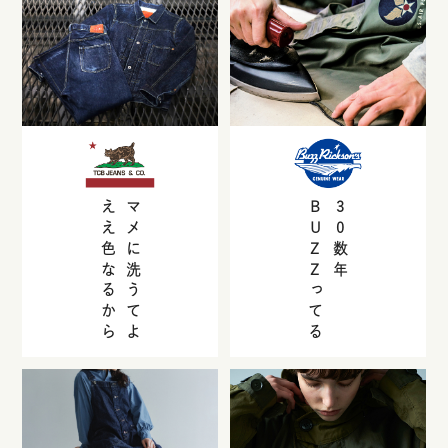
ええ色なるから
マメに洗うてよ
BUZZ
30
数年
ってる