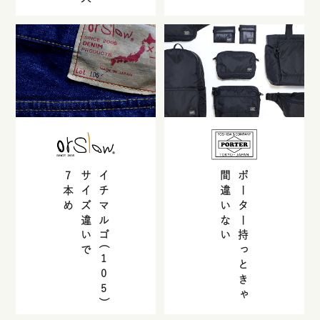
7
サイズ違いで
イチマルゴ(
間違いない
ポーター持っときゃ
本め
105
)