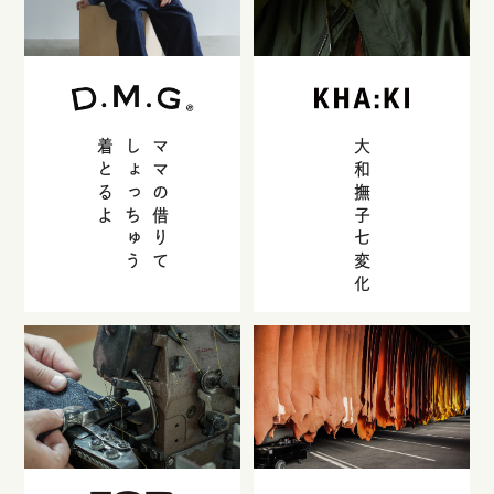
着とるよ
しょっちゅう
ママの借りて
大和撫子七変化