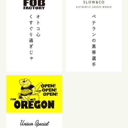
くすぐり過ぎじゃ
オトコ心
ベテランの黒帯選手