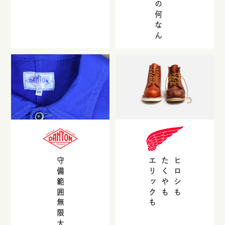
守備範囲無限大
エリックも
たくやも
ヒロシも