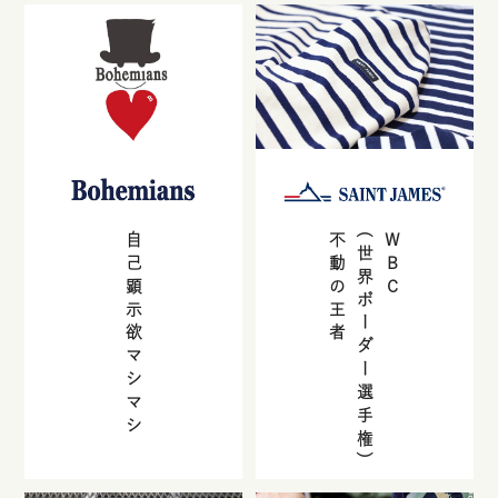
自己顕示欲マシマシ
不動の王者
(世界ボーダー選手権)
WBC