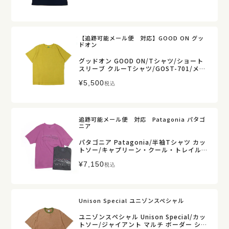
【追跡可能メール便 対応】GOOD ON グッ
ドオン
グッドオン GOOD ON/Tシャツ/ショート
スリーブ クルーTシャツ/GOST-701/メン
ズ【正規取扱】
¥
5,500
税込
追跡可能メール便 対応 Patagonia パタゴ
ニア
パタゴニア Patagonia/半袖Tシャツ カッ
トソー/キャプリーン・クール・トレイル・
シャツ（ストラタピークス）/23721/メン
¥
7,150
ズ【正規取扱】販売店舗限定
税込
Unison Special ユニゾンスペシャル
ユニゾンスペシャル Unison Special/カッ
トソー/ジャイアント マルチ ボーダー ショ