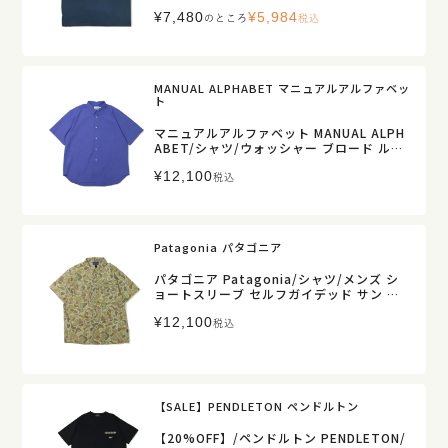
ファイン テック ドライ Tシャツ/RTJF122
¥
7,480
¥
5,984
1/メンズ【正規取扱】
のところ
税込
MANUAL ALPHABET マニュアルアルファベッ
ト
マニュアルアルファベット MANUAL ALPH
ABET/シャツ/ウォッシャー ブロード ルー
ズフィット レギュラーカラー ショートスリ
¥
12,100
ーブシャツ/MA-S-832/メンズ【正規取
税込
扱】
Patagonia パタゴニア
パタゴニア Patagonia/シャツ/メンズ シ
ョートスリーブ セルフガイデッド サン シ
ャツ/41835/メンズ【正規取扱】販売店舗
¥
12,100
限定
税込
【SALE】PENDLETON ペンドルトン
【20%OFF】/ペンドルトン PENDLETON/