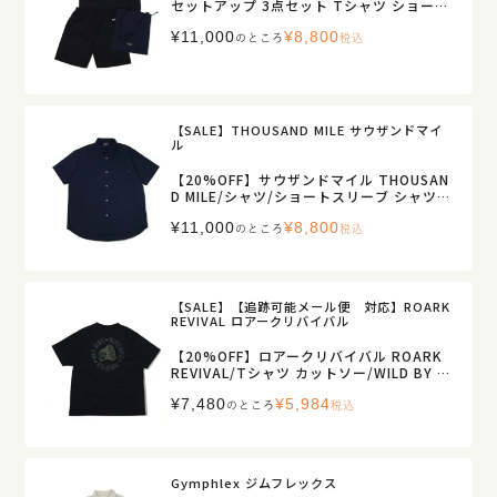
セットアップ 3点セット Tシャツ ショー
ツ/ストレッチ 速乾 セットアップ/6275-40
¥
11,000
¥
8,800
11/メンズ【正規取扱】
のところ
税込
【SALE】THOUSAND MILE サウザンドマイ
ル
【20%OFF】サウザンドマイル THOUSAN
D MILE/シャツ/ショートスリーブ シャツ
シアサッカー/TM261SS00201/メンズ【正
¥
11,000
¥
8,800
規取扱】
のところ
税込
【SALE】【追跡可能メール便 対応】ROARK
REVIVAL ロアークリバイバル
【20%OFF】ロアークリバイバル ROARK
REVIVAL/Tシャツ カットソー/WILD BY N
ATURE ファイン テック ドライ Tシャツ/R
¥
7,480
¥
5,984
TJF1222/メンズ【正規取扱】
のところ
税込
Gymphlex ジムフレックス