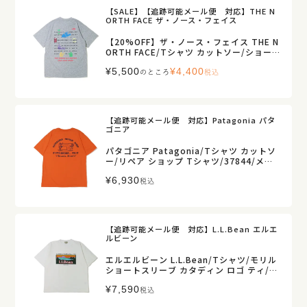
【SALE】【追跡可能メール便 対応】THE N
ORTH FACE ザ・ノース・フェイス
【20%OFF】ザ・ノース・フェイス THE N
ORTH FACE/Tシャツ カットソー/ショート
スリーブ ジャーニーヒストリーティー/NT
¥
5,500
¥
4,400
32643/レディース メンズ【正規取扱】
のところ
税込
【追跡可能メール便 対応】Patagonia パタ
ゴニア
パタゴニア Patagonia/Tシャツ カットソ
ー/リペア ショップ Tシャツ/37844/メン
ズ【正規取扱】販売店舗限定
¥
6,930
税込
【追跡可能メール便 対応】L.L.Bean エルエ
ルビーン
エルエルビーン L.L.Bean/Tシャツ/モリル
ショートスリーブ カタディン ロゴ ティ/62
75-4039/メンズ【正規取扱】販売店舗限定
¥
7,590
税込