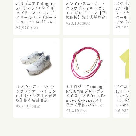
パタゴニア Patagoni
オン On/スニーカー/
パタゴニア P
a/Tシャツ/メンズ キ
クラウドティルト Clo
a/半袖Tシ
ャプリーン クール デ
udtilt/レディース【正
ソー/キャ
イリー シャツ（ボード
規取扱】販売店舗限定
クール・ト
ショーツ・ロゴ）/45
ャツ（スト
¥
23,100
(税込)
481/メンズ【正規取
ス）/237
¥
7,920
¥
7,150
(税込)
(税込
扱】
【正規取扱
限定
オン On/スニーカー/
トポロジー Topologi
パタゴニア P
クラウドティルト Clo
e/8.0mm ブレイデッ
a/Tシャツ
udtilt/メンズ【正規取
ド Oロープ 8.0mm Br
ー/メンズ・
扱】販売店舗限定
aided O-Rope/スト
レスポンシ
ラップ単体/WST-BO0
ー/3850
¥
23,100
(税込)
8/レディース メンズ
規取扱】
¥
7,810
¥
6,930
(税込)
(税込
【正規取扱】