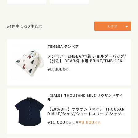
54
件中
1
-
20
件表示
新着順
TEMBEA テンベア
テンベア TEMBEA/巾着 ショルダーバッグ/
【別注】 BEAR柄 巾着 PRINT/TMB-1863
H【正規取扱】販売店舗限定
¥
8,800
税込
【SALE】THOUSAND MILE サウザンドマイ
ル
【20%OFF】サウザンドマイル THOUSAN
D MILE/シャツ/ショートスリーブ シャツ
シアサッカー/TM261SS00201/メンズ【正
¥
11,000
¥
8,800
規取扱】
のところ
税込