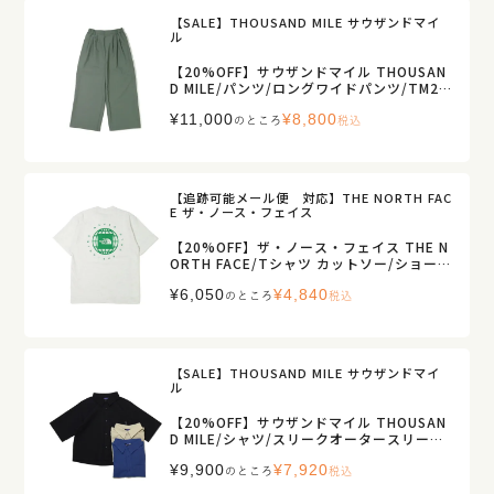
【SALE】THOUSAND MILE サウザンドマイ
ル
【20%OFF】サウザンドマイル THOUSAN
D MILE/パンツ/ロングワイドパンツ/TM26
1HA00402/レディース【正規取扱】
¥
11,000
¥
8,800
のところ
税込
【追跡可能メール便 対応】THE NORTH FAC
E ザ・ノース・フェイス
【20%OFF】ザ・ノース・フェイス THE N
ORTH FACE/Tシャツ カットソー/ショート
スリーブ ジオスクエアロゴティー/NT3263
¥
6,050
¥
4,840
3/レディース【正規取扱】
のところ
税込
【SALE】THOUSAND MILE サウザンドマイ
ル
【20%OFF】サウザンドマイル THOUSAN
D MILE/シャツ/スリークオータースリーブ
シャツ/TM261HA00372/レディース【正
¥
9,900
¥
7,920
規取扱】
のところ
税込