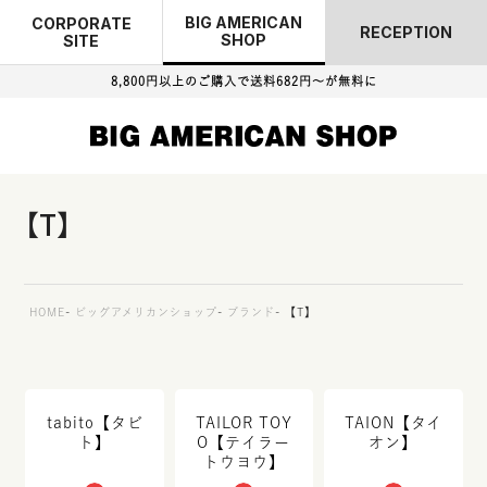
BIG AMERICAN
CORPORATE
RECEPTION
SHOP
SITE
8,800円以上のご購入で
送料682円～が無料に
【T】
HOME
ビッグアメリカンショップ
ブランド
【T】
tabito【タビ
TAILOR TOY
TAION【タイ
ト】
O【テイラー
オン】
トウヨウ】