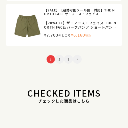
【SALE】【追跡可能メール便 対応】THE N
ORTH FACE ザ・ノース・フェイス
【20%OFF】ザ・ノース・フェイス THE N
ORTH FACE/ハーフパンツ ショートパン
ツ/バーサタイルミッド/NB42631/メンズ
¥
7,700
¥
6,160
【正規取扱】
のところ
税込
1
2
3
CHECKED ITEMS
チェックした商品はこちら