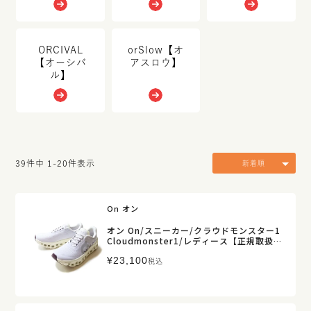
ORCIVAL
orSlow【オ
【オーシバ
アスロウ】
ル】
39
件中
1
-
20
件表示
新着順
On オン
オン On/スニーカー/クラウドモンスター1
Cloudmonster1/レディース【正規取扱】
販売店舗限定
¥
23,100
税込