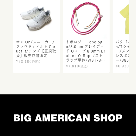
オン On/スニーカー/
トポロジー Topologi
パタゴニア P
クラウドティルト Clo
e/8.0mm ブレイデッ
a/Tシャツ
udtilt/メンズ【正規取
ド Oロープ 8.0mm Br
ー/メンズ・
扱】販売店舗限定
aided O-Rope/スト
レスポンシ
ラップ単体/WST-BO0
ー/3850
¥
23,100
(税込)
8/レディース メンズ
規取扱】
¥
7,810
¥
6,930
(税込)
(税込
【正規取扱】