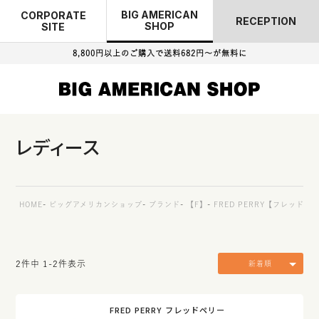
BIG AMERICAN
CORPORATE
RECEPTION
SHOP
SITE
8,800円以上のご購入で
送料682円～が無料に
レディース
HOME
ビッグアメリカンショップ
ブランド
【F】
FRED PERRY【フレッドペ
2
件中
1
-
2
件表示
新着順
FRED PERRY フレッドペリー