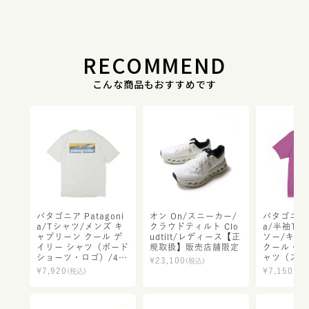
RECOMMEND
こんな商品もおすすめです
パタゴニア Patagoni
オン On/スニーカー/
パタゴニア P
a/Tシャツ/メンズ キ
クラウドティルト Clo
a/半袖Tシ
ャプリーン クール デ
udtilt/レディース【正
ソー/キャ
イリー シャツ（ボード
規取扱】販売店舗限定
クール・ト
ショーツ・ロゴ）/45
ャツ（スト
¥
23,100
(税込)
481/メンズ【正規取
ス）/237
¥
7,920
¥
7,150
(税込)
(税込
扱】
【正規取扱
限定